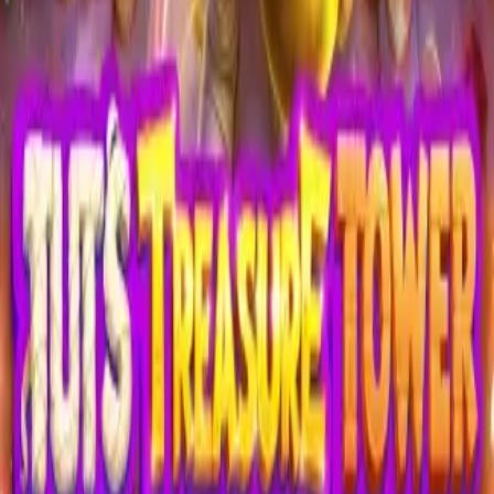
agar sangat ringan saat diakses melalui perangkat
mobile maupun desktop, memastikan pengalaman
navigasi yang responsif selama 24 jam nonstop bagi
seluruh member setia kami.
TOTOPEDIA: Layanan Daftar
Situs Judi Slot Online Gacor
Slot88 Resmi
TOTOPEDIA bangga memberikan standar layanan
profesional sebagai penyedia daftar situs judi
slot
online gacor
hari ini terbaru. Dukungan tim layanan
pelanggan kami siap mendampingi Anda setiap saat,
mulai dari bantuan pendaftaran hingga panduan
penggunaan fitur di platform slot88 resmi kami.
Fokus utama TOTOPEDIA adalah menjaga integritas
sebagai situs terpercaya, memastikan setiap