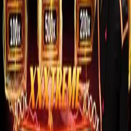
kami memastikan setiap link akses yang kami sediakan
aman dari pemblokiran nawala. Keunggulan
TOTOPEDIA terletak pada komitmen kami untuk
selalu memberikan data yang akurat dan terpercaya
bagi para pengguna yang mengutamakan kecepatan
dan kenyamanan.
Cara Daftar TOTOPEDIA: Slot88
Resmi & Situs Judi Slot Online
Gacor
Proses daftar situs judi slot online gacor hari ini
terbaru di TOTOPEDIA dirancang sangat simpel agar
Anda bisa segera menikmati layanan slot88 resmi
dalam hitungan menit. Kami menerapkan protokol
enkripsi data tingkat tinggi untuk melindungi