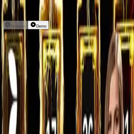
Daftar
Masuk
Mainkan
Demo
XXXtreme Lightning Baccarat
evolutiongaming
kembali
TOTOPEDIA : Daftar Situs
Judi Slot Online Gacor
Hari Ini Terbaru Slot88
Resmi
Selamat datang di
TOTOPEDIA
, gerbang utama
untuk mengakses daftar situs judi slot online gacor