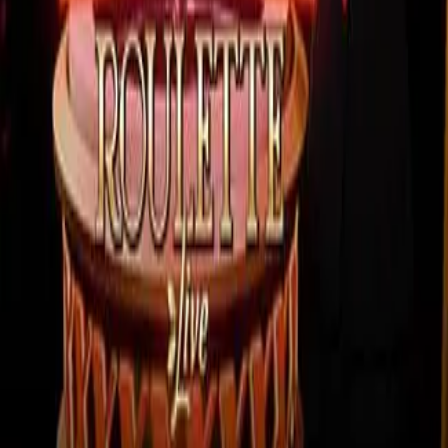
agar sangat ringan saat diakses melalui perangkat
mobile maupun desktop, memastikan pengalaman
navigasi yang responsif selama 24 jam nonstop bagi
seluruh member setia kami.
TOTOPEDIA: Layanan Daftar
Situs Judi Slot Online Gacor
Slot88 Resmi
TOTOPEDIA bangga memberikan standar layanan
profesional sebagai penyedia daftar situs judi
slot
online gacor
hari ini terbaru. Dukungan tim layanan
pelanggan kami siap mendampingi Anda setiap saat,
mulai dari bantuan pendaftaran hingga panduan
penggunaan fitur di platform slot88 resmi kami.
Fokus utama TOTOPEDIA adalah menjaga integritas
sebagai situs terpercaya, memastikan setiap