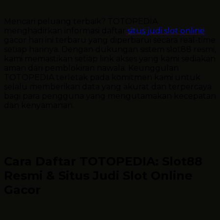
Mencari peluang terbaik? TOTOPEDIA
menghadirkan informasi daftar
situs judi slot online
gacor hari ini terbaru yang diperbarui secara real-time
setiap harinya. Dengan dukungan sistem slot88 resmi,
kami memastikan setiap link akses yang kami sediakan
aman dari pemblokiran nawala. Keunggulan
TOTOPEDIA terletak pada komitmen kami untuk
selalu memberikan data yang akurat dan terpercaya
bagi para pengguna yang mengutamakan kecepatan
dan kenyamanan.
Cara Daftar TOTOPEDIA: Slot88
Resmi & Situs Judi Slot Online
Gacor