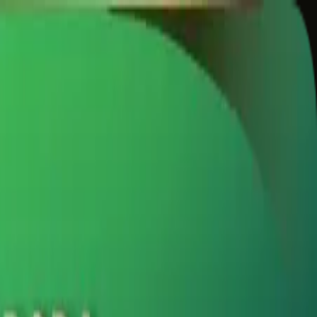
ngan!