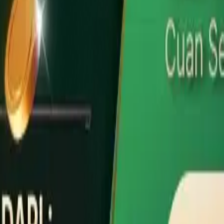
memastikan kelancaran akses Anda ke semua fitur unggu
 Ini Terbaru: TOTOPEDIA Slot88 Res
nformasi daftar
situs judi slot online
gacor hari ini terba
n setiap link akses yang kami sediakan aman dari pe
yang akurat dan terpercaya bagi para pengguna yang
mi & Situs Judi Slot Online Gacor
rbaru di TOTOPEDIA dirancang sangat simpel agar Anda bis
ata tingkat tinggi untuk melindungi seluruh informas