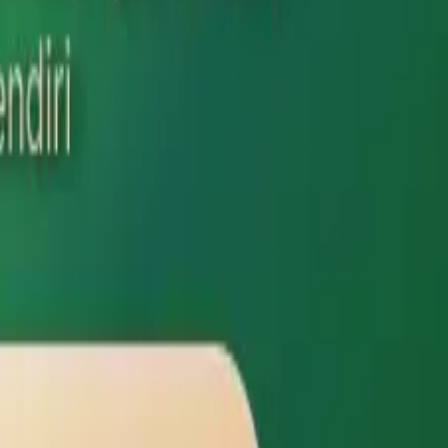
lan kami tanpa hambatan teknis sedikitpun.
mi
ru yang diperbarui secara real-time setiap harinya.
mblokiran nawala. Keunggulan TOTOPEDIA terletak
 mengutamakan kecepatan dan kenyamanan.
a segera menikmati layanan slot88 resmi dalam
i pribadi member. Bergabung di TOTOPEDIA bukan