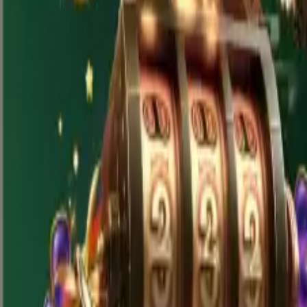
🟢 Syarat Dapat Kode SPIN:
✅ Melakukan Deposit minimal dengan total 200,0
✅ Minimal deposit dilakukan di 2 hari berbeda
✅ Aktif bermain di game apa pun
✅ Klaim kode ke WA Admin setiap hari Senin
📲 FORMAT KLAIM:
CLAIM RODA BONUS – [ID USER] – [Tanggal Deposit
🔁 Contoh: CLAIM RODA BONUS – LXTOTO88 – 2, 4, 
📦 Kode Spin akan dikirim & kamu bisa langsung p