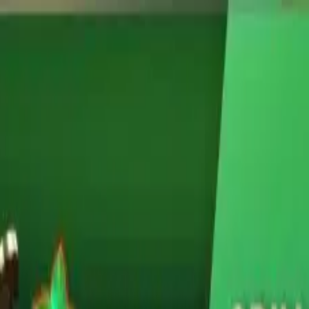
DIRI, SPIN SENDIRI, CUAN SENDIRI!
esempatan dapetin bonus seru dari Roda Keberuntu