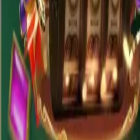
⚠️ 1 ID = 1 klaim per minggu
⛔ Tidak klaim selama 1x24 jam = hangus
🎯 Hadiah langsung masuk setelah Claim Luckyspin
🎯 Lucky Spin :
https://luckyspinlxgroup.net/
💬 Buruan klaim tiap Senin & SPIN biar saldo kamu
Cuma di LXGROUP – Webnya Member Happy!
TOTOPEDIA : Daftar Situs J
Selamat datang di
TOTOPEDIA
, gerbang utama untuk m
resmi. Sebagai platform terpercaya di tahun 2026, 