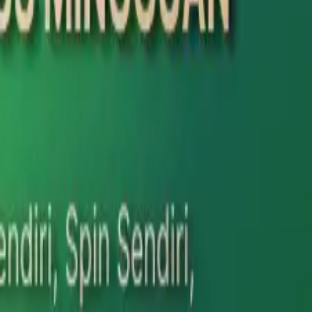
 Ini Terbaru Slot88 Resmi
rbaru yang telah terintegrasi dengan provider slot88
aman bermain yang adil dan transparan. Kami