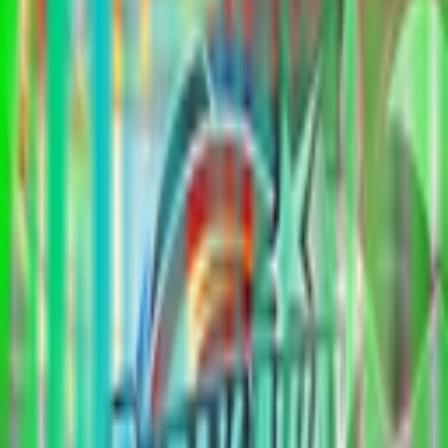
TOTOPEDIA terletak pada komitmen kami untuk
selalu memberikan data yang akurat dan terpercaya
bagi para pengguna yang mengutamakan kecepatan
dan kenyamanan.
Cara Daftar TOTOPEDIA: Slot88
Resmi & Situs Judi Slot Online
Gacor
Proses daftar situs judi slot online gacor hari ini
terbaru di TOTOPEDIA dirancang sangat simpel agar
Anda bisa segera menikmati layanan slot88 resmi
dalam hitungan menit. Kami menerapkan protokol
enkripsi data tingkat tinggi untuk melindungi
seluruh informasi pribadi member. Bergabung di
TOTOPEDIA bukan hanya tentang mendapatkan