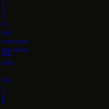
2
3
0
4
VC
2623
venice lottery
Rabu, 05 Agu
Buka
20.00
19.50
7
2
0
8