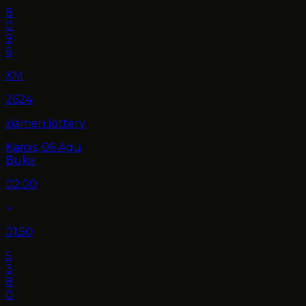
8
0
9
6
XM
2624
xiamen lottery
Kamis, 06 Agu
Buka
02.00
01.50
5
3
8
0