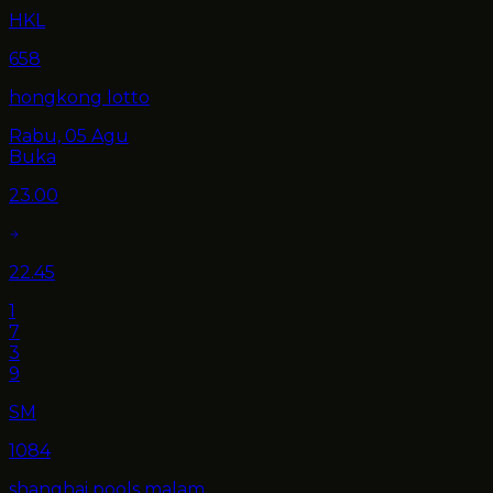
HKL
658
hongkong lotto
Rabu, 05 Agu
Buka
23.00
22.45
1
7
3
9
SM
1084
shanghai pools malam