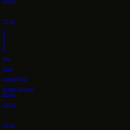
00.00
23.50
5
9
2
0
MN
2624
mancity4d
Kamis, 06 Agu
Buka
04.00
03.45